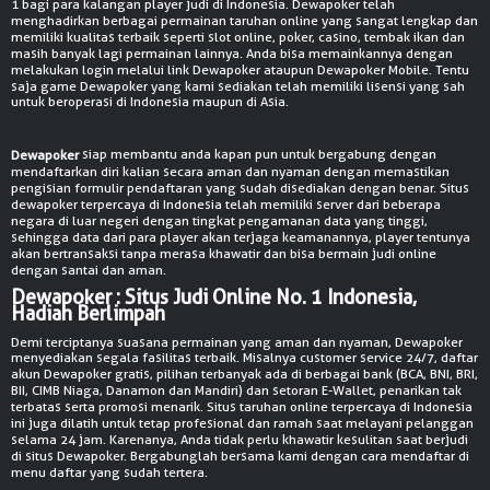
1 bagi para kalangan player judi di Indonesia. Dewapoker telah
© Copyright 2026 dwpkrs.asia - All right reserved | 18+
menghadirkan berbagai permainan taruhan online yang sangat lengkap dan
memiliki kualitas terbaik seperti slot online, poker, casino, tembak ikan dan
masih banyak lagi permainan lainnya. Anda bisa memainkannya dengan
melakukan login melalui link Dewapoker ataupun Dewapoker Mobile. Tentu
saja game Dewapoker yang kami sediakan telah memiliki lisensi yang sah
untuk beroperasi di Indonesia maupun di Asia.
siap membantu anda kapan pun untuk bergabung dengan
Dewapoker
mendaftarkan diri kalian secara aman dan nyaman dengan memastikan
pengisian formulir pendaftaran yang sudah disediakan dengan benar. Situs
dewapoker terpercaya di Indonesia telah memiliki server dari beberapa
negara di luar negeri dengan tingkat pengamanan data yang tinggi,
sehingga data dari para player akan terjaga keamanannya, player tentunya
akan bertransaksi tanpa merasa khawatir dan bisa bermain judi online
dengan santai dan aman.
Dewapoker : Situs Judi Online No. 1 Indonesia,
Hadiah Berlimpah
Demi terciptanya suasana permainan yang aman dan nyaman, Dewapoker
menyediakan segala fasilitas terbaik. Misalnya customer service 24/7, daftar
akun Dewapoker gratis, pilihan terbanyak ada di berbagai bank (BCA, BNI, BRI,
BII, CIMB Niaga, Danamon dan Mandiri) dan setoran E-Wallet, penarikan tak
terbatas serta promosi menarik. Situs taruhan online terpercaya di Indonesia
ini juga dilatih untuk tetap profesional dan ramah saat melayani pelanggan
selama 24 jam. Karenanya, Anda tidak perlu khawatir kesulitan saat berjudi
di situs Dewapoker. Bergabunglah bersama kami dengan cara mendaftar di
menu daftar yang sudah tertera.